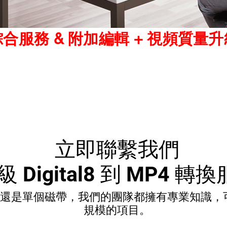
合服務 & 附加編輯 + 視頻質量升
立即聯繫我們
級 Digital8 到 MP4 轉
還是單個磁帶，我們的團隊都擁有專業知識，
規模的項目。