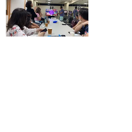
視頻傳輸服務
VHS / VHS-C Tapes
Hi8 / Video8 Tapes
MiniDV / HDV Tapes
DVD / MiniDVD Disc
VCD / LaserDisc / Bluray
Super8 / 8mm Film
Audio Transfer Service
Audio Tapes