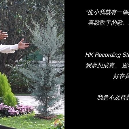
“從小我就有一個
喜歡歌手的歌。Dili
HK Recordin
我夢想成真。 
好在我
我急不及待