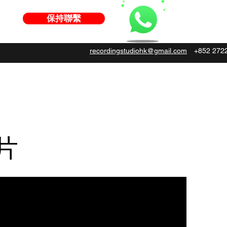
保持聯繫
recordingstudiohk@gmail.com
+852 272
片