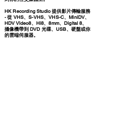
HK Recording Studio 提供影片傳輸服務
- 從 VHS、S-VHS、VHS-C、MiniDV、
HDV Video8、Hi8、8mm、Digital 8、
攝像機帶到 DVD 光碟、USB、硬盤或你
的雲端伺服器。
視頻傳輸服務
VHS / VHS-C Tapes
Hi8 / Video8 Tapes
MiniDV / HDV Tapes
DVD / MiniDVD Disc
VCD / LaserDisc / Bluray
Super8 / 8mm Film
Audio Transfer Service